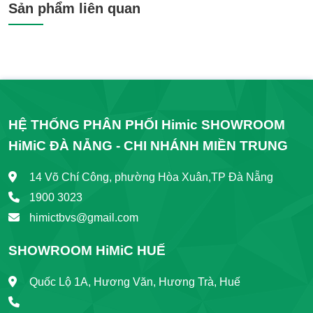
Sản phẩm liên quan
Phi 48-60-76-90
HỆ THỐNG PHÂN PHỐI Himic SHOWROOM
HiMiC ĐÀ NẴNG - CHI NHÁNH MIỀN TRUNG
14 Võ Chí Công, phường Hòa Xuân,TP Đà Nẵng
1900 3023
himictbvs@gmail.com
SHOWROOM HiMiC HUẾ
Quốc Lộ 1A, Hương Văn, Hương Trà, Huế