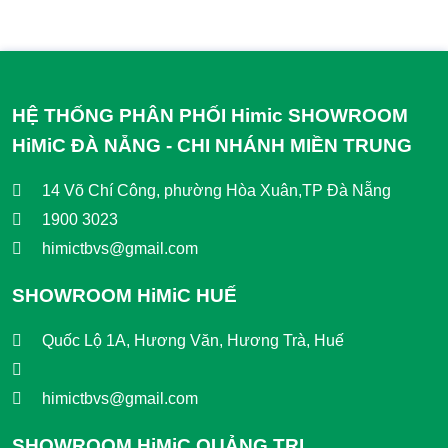
HỆ THỐNG PHÂN PHỐI Himic SHOWROOM
HiMiC ĐÀ NẴNG - CHI NHÁNH MIỀN TRUNG
14 Võ Chí Công, phường Hòa Xuân,TP Đà Nẵng
1900 3023
himictbvs@gmail.com
SHOWROOM HiMiC HUẾ
Quốc Lộ 1A, Hương Văn, Hương Trà, Huế
himictbvs@gmail.com
SHOWROOM HiMiC QUẢNG TRỊ