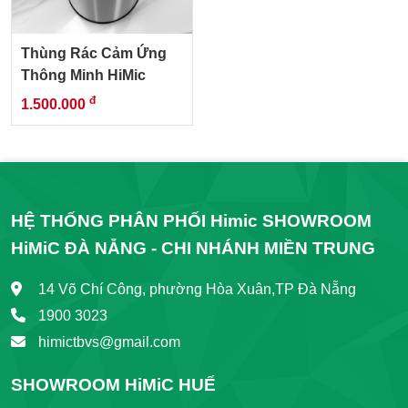
Thùng Rác Cảm Ứng
Thông Minh HiMic
đ
1.500.000
HỆ THỐNG PHÂN PHỐI Himic SHOWROOM
HiMiC ĐÀ NẴNG - CHI NHÁNH MIỀN TRUNG
14 Võ Chí Công, phường Hòa Xuân,TP Đà Nẵng
1900 3023
himictbvs@gmail.com
SHOWROOM HiMiC HUẾ