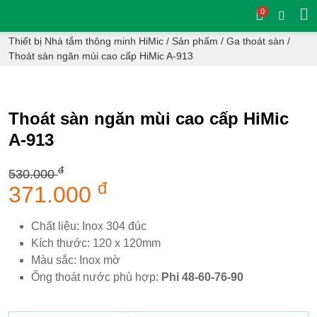
0
Thiết bị Nhà tắm thông minh HiMic
/
Sản phẩm
/
Ga thoát sàn
/
Thoát sàn ngăn mùi cao cấp HiMic A-913
Thoát sàn ngăn mùi cao cấp HiMic
A-913
đ
530.000
- 30 %
đ
371.000
Chất liệu: Inox 304 đúc
Kích thước: 120 x 120mm
Màu sắc: Inox mờ
Ống thoát nước phù hợp:
Phi 48-60-76-90