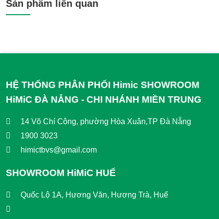
Sản phẩm liên quan
Phi 48-60-76-90
HỆ THỐNG PHÂN PHỐI Himic SHOWROOM
HiMiC ĐÀ NẴNG - CHI NHÁNH MIỀN TRUNG
14 Võ Chí Công, phường Hòa Xuân,TP Đà Nẵng
1900 3023
himictbvs@gmail.com
SHOWROOM HiMiC HUẾ
Quốc Lộ 1A, Hương Văn, Hương Trà, Huế