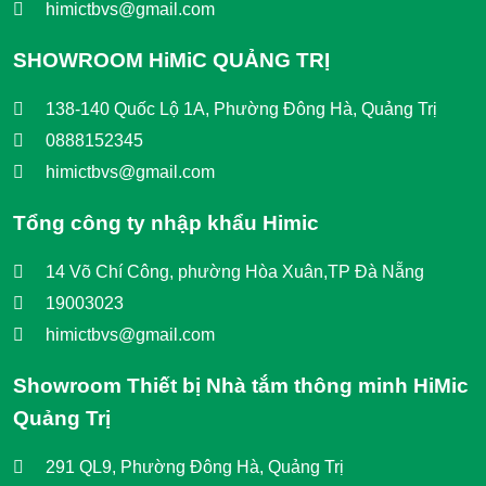
himictbvs@gmail.com
SHOWROOM HiMiC QUẢNG TRỊ
138-140 Quốc Lộ 1A, Phường Đông Hà, Quảng Trị
0888152345
himictbvs@gmail.com
Tổng công ty nhập khẩu Himic
14 Võ Chí Công, phường Hòa Xuân,TP Đà Nẵng
19003023
himictbvs@gmail.com
Showroom Thiết bị Nhà tắm thông minh HiMic
Quảng Trị
291 QL9, Phường Đông Hà, Quảng Trị