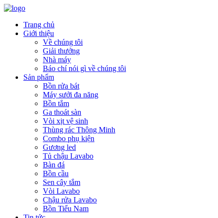
Trang chủ
Giới thiệu
Về chúng tôi
Giải thưởng
Nhà máy
Báo chí nói gì về chúng tôi
Sản phẩm
Bồn rửa bát
Máy sưởi đa năng
Bồn tắm
Ga thoát sàn
Vòi xịt vệ sinh
Thùng rác Thông Minh
Combo phụ kiện
Gương led
Tủ chậu Lavabo
Bàn đá
Bồn cầu
Sen cây tắm
Vòi Lavabo
Chậu rửa Lavabo
Bồn Tiểu Nam
Tin tức