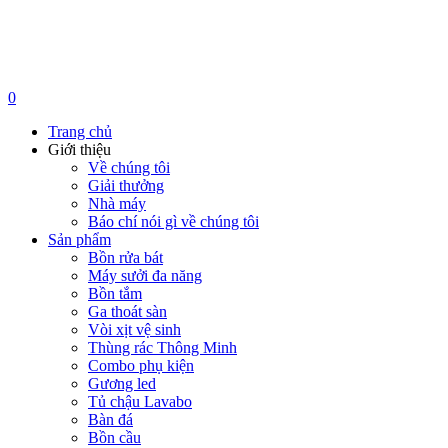
0
Trang chủ
Giới thiệu
Về chúng tôi
Giải thưởng
Nhà máy
Báo chí nói gì về chúng tôi
Sản phẩm
Bồn rửa bát
Máy sưởi đa năng
Bồn tắm
Ga thoát sàn
Vòi xịt vệ sinh
Thùng rác Thông Minh
Combo phụ kiện
Gương led
Tủ chậu Lavabo
Bàn đá
Bồn cầu