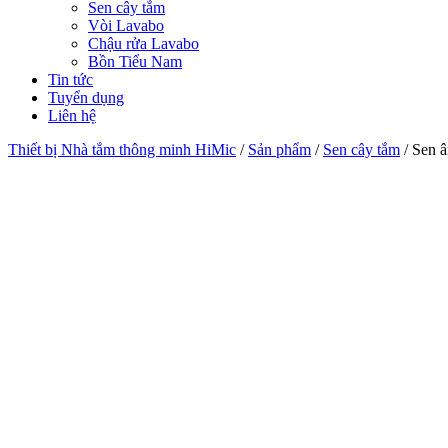
Sen cây tắm
Vòi Lavabo
Chậu rửa Lavabo
Bồn Tiểu Nam
Tin tức
Tuyển dụng
Liên hệ
Thiết bị Nhà tắm thông minh HiMic
/
Sản phẩm
/
Sen cây tắm
/
Sen 