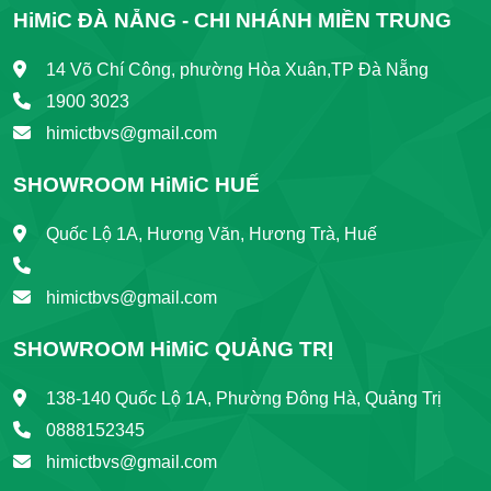
HiMiC ĐÀ NẴNG - CHI NHÁNH MIỀN TRUNG
14 Võ Chí Công, phường Hòa Xuân,TP Đà Nẵng
1900 3023
himictbvs@gmail.com
SHOWROOM HiMiC HUẾ
Quốc Lộ 1A, Hương Văn, Hương Trà, Huế
himictbvs@gmail.com
SHOWROOM HiMiC QUẢNG TRỊ
138-140 Quốc Lộ 1A, Phường Đông Hà, Quảng Trị
0888152345
himictbvs@gmail.com