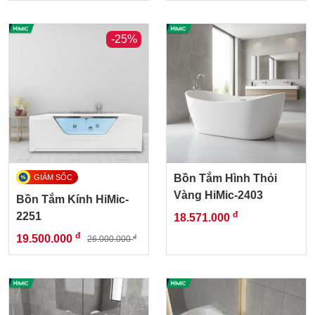
-25%
Bồn Tắm Hình Thỏi
Vàng HiMic-2403
Bồn Tắm Kính HiMic-
đ
2251
18.571.000
đ
19.500.000
đ
26.000.000