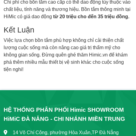
Chi phí cho bồn tắm cao cấp có thể dao động tùy thuộc vào
chất liệu, tính năng và thương hiệu. Bồn tắm thông minh tại
HiMic có giá dao động
từ 20 triệu cho đến 35 triệu đồng.
Kết Luận
Việc lựa chọn bồn tắm phù hợp không chỉ cải thiện chất
lượng cuộc sống mà còn nâng cao giá trị thẩm mỹ cho
không gian sống. Đừng quên ghé thăm Himic.vn để khám
phá thêm nhiều mẫu thiết bị vệ sinh khác cho cuộc sống
tiện nghi!
HỆ THỐNG PHÂN PHỐI Himic SHOWROOM
HiMiC ĐÀ NẴNG - CHI NHÁNH MIỀN TRUNG
14 Võ Chí Công, phường Hòa Xuân,TP Đà Nẵng