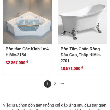
Bồn tắm Góc Kính 1m4
Bồn Tắm Chân Rồng
HiMic-2154
Đầu Cao, Thấp HiMic-
2701
đ
32.867.000
đ
18.571.000
1
2
Việc lựa chọn bồn tắm không chỉ đáp ứng nhu cầu thư giãn