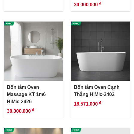
đ
30.000.000
Bồn tắm Ovan
Bồn tắm Ovan Cạnh
Massage KT 1m6
Thẳng HiMic-2402
HiMic-2426
đ
18.571.000
đ
30.000.000