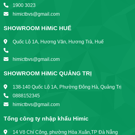
1900 3023
himictbvs@gmail.com
SHOWROOM HiMiC HUẾ
Quốc Lộ 1A, Hương Văn, Hương Trà, Huế
himictbvs@gmail.com
SHOWROOM HiMiC QUẢNG TRỊ
138-140 Quốc Lộ 1A, Phường Đông Hà, Quảng Trị
0888152345
himictbvs@gmail.com
Tổng công ty nhập khẩu Himic
14 Võ Chí Công, phường Hòa Xuân,TP Đà Nẵng