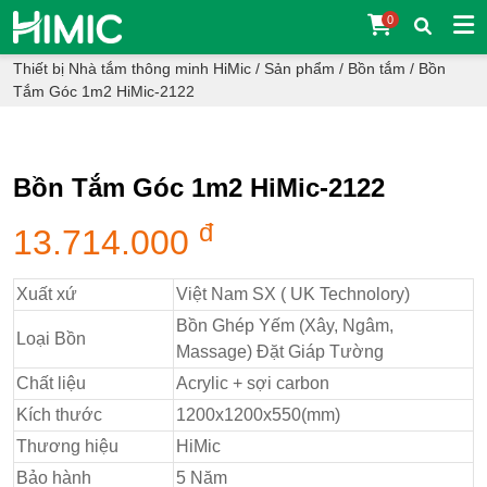
0
Thiết bị Nhà tắm thông minh HiMic
/
Sản phẩm
/
Bồn tắm
/
Bồn
Tắm Góc 1m2 HiMic-2122
Bồn Tắm Góc 1m2 HiMic-2122
đ
13.714.000
Xuất xứ
Việt Nam SX ( UK Technolory)
Bồn Ghép Yếm (Xây, Ngâm,
Loại Bồn
Massage) Đặt Giáp Tường
Chất liệu
Acrylic + sợi carbon
Kích thước
1200x1200x550(mm)
Thương hiệu
HiMic
Bảo hành
5 Năm