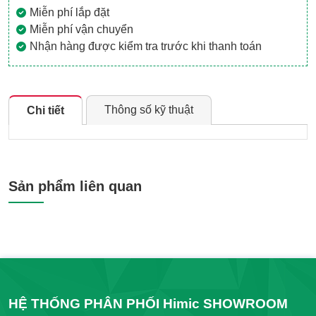
Miễn phí lắp đặt
Miễn phí vận chuyển
Nhận hàng được kiểm tra trước khi thanh toán
Thông số kỹ thuật
Chi tiết
Xuất xứ
Việt Nam SX ( UK Technolory)
Bồn Ghép Yếm (Xây, Ngâm,
Sản phẩm liên quan
Loại Bồn
Massage) Đặt Giáp Tường
Chất liệu
Acrylic + sợi carbon
Kích thước
1200x1200x550(mm)
Thương hiệu
HiMic
Bảo hành
5 Năm
Phụ Kiện
Bồn Gắn Bộ Xả Thoát Nước
HỆ THỐNG PHÂN PHỐI Himic SHOWROOM