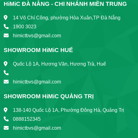
Màu Sắc Chính
Trắng
HiMiC ĐÀ NẴNG - CHI NHÁNH MIỀN TRUNG
Bồn Xây
10,571,000
14 Võ Chí Công, phường Hòa Xuân,TP Đà Nẵng
Bồn Chân Yếm
13,714,000
1900 3023
Bồn Chân Yếm
19,000,000
Gắn Sen Vòi
himictbvs@gmail.com
Bồn Chân Yếm
25,142,000
SHOWROOM HiMiC HUẾ
Gắn Massage
Quốc Lộ 1A, Hương Văn, Hương Trà, Huế
himictbvs@gmail.com
SHOWROOM HiMiC QUẢNG TRỊ
138-140 Quốc Lộ 1A, Phường Đông Hà, Quảng Trị
0888152345
himictbvs@gmail.com