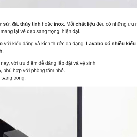
ư
sứ
,
đá
,
thủy tinh
hoặc
inox
. Mỗi
chất liệu
đều có những ưu 
mang lại vẻ đẹp sang trọng, hiện đại.
bo
với kiểu dáng và kích thước đa dạng.
Lavabo có nhiều kiểu
h
.
 nay, với ưu điểm dễ dàng lắp đặt và vệ sinh.
ch, phù hợp với phòng tắm nhỏ.
 sang trọng.