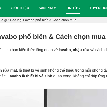
Ủ
GIỚI THIỆU
SẢN PHẨM
TIN TỨC
TUYỂN D
là gì? Các loại Lavabo phổ biến & Cách chọn mua
Lavabo phổ biến & Cách chọn mua
ấp cho bạn kiến thức tổng quan về
lavabo
,
chậu rửa
và cách c
n rửa mặt
, là thiết bị vệ sinh không thể thiếu trong mỗi phòng t
khác.
Lavabo là thiết bị vệ sinh
quan trọng, không chỉ đáp ứng 