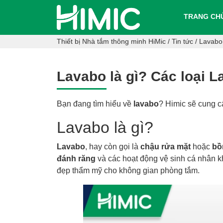
TRANG CH
Thiết bị Nhà tắm thông minh HiMic
/
Tin tức
/
Lavabo 
Lavabo là gì? Các loại 
Bạn đang tìm hiểu về
lavabo
? Himic sẽ cung c
Lavabo là gì?
Lavabo
, hay còn gọi là
chậu rửa mặt
hoặc
bồ
đánh răng
và các hoạt động vệ sinh cá nhân 
đẹp thẩm mỹ cho không gian phòng tắm.