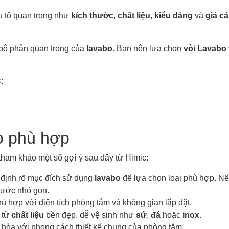
ếu tố quan trọng như
kích thước
,
chất liệu
,
kiểu dáng
và
giá cả
bộ phận quan trọng của
lavabo
. Bạn nên lựa chọn
vòi Lavabo
:
o phù hợp
tham khảo một số gợi ý sau đây từ Himic:
định rõ mục đích sử dụng
lavabo
để lựa chọn loại phù hợp. Nế
hước nhỏ gọn.
ù hợp với diện tích phòng tắm và không gian lắp đặt.
 từ
chất liệu
bền đẹp, dễ vệ sinh như
sứ
,
đá
hoặc
inox
.
 hòa với phong cách thiết kế chung của phòng tắm.