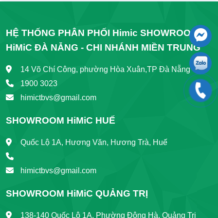
HỆ THỐNG PHÂN PHỐI Himic SHOWROOM
HiMiC ĐÀ NẴNG - CHI NHÁNH MIỀN TRUNG
14 Võ Chí Công, phường Hòa Xuân,TP Đà Nẵng
1900 3023
himictbvs@gmail.com
SHOWROOM HiMiC HUẾ
Quốc Lộ 1A, Hương Văn, Hương Trà, Huế
himictbvs@gmail.com
SHOWROOM HiMiC QUẢNG TRỊ
138-140 Quốc Lộ 1A, Phường Đông Hà, Quảng Trị