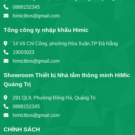
0888152345
himictbvs@gmail.com
Tổng công ty nhập khẩu Himic
14 Võ Chí Công, phường Hòa Xuân,TP Đà Nẵng
19003023
himictbvs@gmail.com
Showroom Thiết bị Nhà tắm thông minh HiMic
Quảng Trị
291 QL9, Phường Đông Hà, Quảng Trị
0888152345
himictbvs@gmail.com
CHÍNH SÁCH