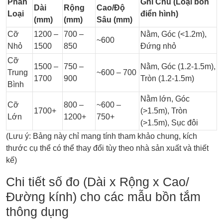
Phân
Ghi Chú (Loại bồn
Dài
Rộng
Cao/Độ
Loại
điển hình)
(mm)
(mm)
Sâu (mm)
Cỡ
1200 –
700 –
Nằm, Góc (<1.2m),
~600
Nhỏ
1500
850
Đứng nhỏ
Cỡ
1500 –
750 –
Nằm, Góc (1.2-1.5m),
Trung
~600 – 700
1700
900
Tròn (1.2-1.5m)
Bình
Nằm lớn, Góc
Cỡ
800 –
~600 –
1700+
(>1.5m), Tròn
Lớn
1200+
750+
(>1.5m), Sục đôi
(Lưu ý: Bảng này chỉ mang tính tham khảo chung, kích
thước cụ thể có thể thay đổi tùy theo nhà sản xuất và thiết
kế)
Chi tiết số đo (Dài x Rộng x Cao/
Đường kính) cho các mẫu bồn tắm
thông dụng