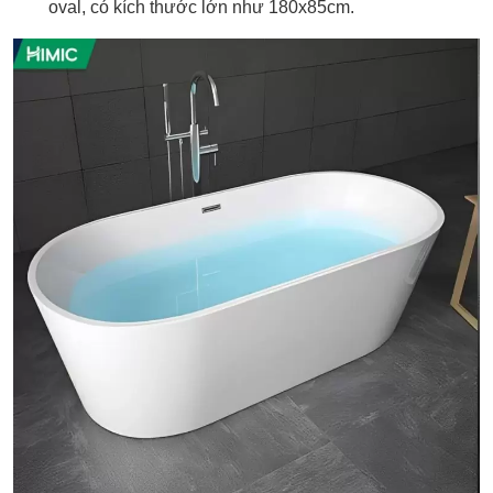
oval, có kích thước lớn như 180x85cm.