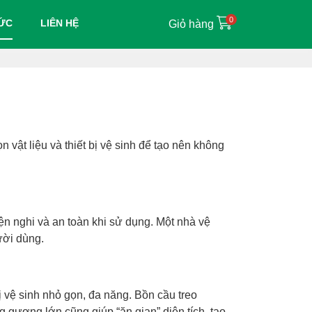
0
TỨC
LIÊN HỆ
Giỏ hàng
vật liệu và thiết bị vệ sinh để tạo nên không
iện nghi và an toàn khi sử dụng. Một nhà vệ
ười dùng.
bị vệ sinh nhỏ gọn, đa năng.
Bồn cầu
treo
 gương lớn cũng giúp “ăn gian” diện tích, tạo