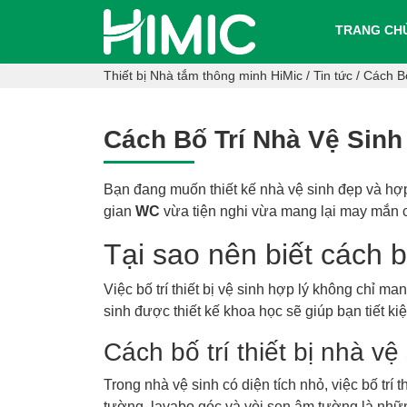
TRANG CH
Thiết bị Nhà tắm thông minh HiMic
/
Tin tức
/
Cách B
Cách Bố Trí Nhà Vệ Sin
Bạn đang muốn thiết kế nhà vệ sinh đẹp và hợp 
gian
WC
vừa tiện nghi vừa mang lại may mắn c
Tại sao nên biết cách bố
Việc bố trí thiết bị vệ sinh hợp lý không chỉ m
sinh được thiết kế khoa học sẽ giúp bạn tiết ki
Cách bố trí thiết bị nhà vệ
Trong nhà vệ sinh có diện tích nhỏ, việc bố trí 
tường,
lavabo
góc và
vòi sen
âm tường là những