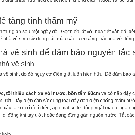
 để tăng tính thẩm mỹ
n thư giãn sau một ngày dài. Gạch ốp lát với họa tiết vân đá, đ
ế nhà vệ sinh sử dụng các màu sắc tươi sáng, hài hòa với tổng 
 nhà vệ sinh để đảm bảo nguyên tắc 
nhà vệ sinh
hà vệ sinh, do đó nguy cơ điện giật luôn hiện hữu. Để đảm bảo a
, tối thiểu cách xa vòi nước,
bồn tắm
60cm
và có nắp đậy c
m ướt. Dây điện cần sử dụng loại dây dẫn điện chống thấm nước
i xảy ra sự cố rò rỉ điện, aptomat sẽ tự động ngắt mạch, ngăn n
 di động khi tay ướt hoặc đang đứng gần nguồn nước. Tắt các th
sinh