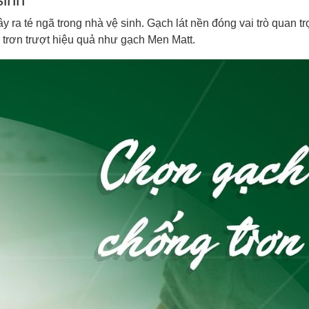
 ra té ngã trong nhà vệ sinh. Gạch lát nền đóng vai trò quan t
 trơn trượt hiệu quả như gạch Men Matt.