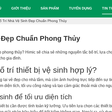
Ủ
GIỚI THIỆU
SẢN PHẨM
TUYỂN DỤNG
TIN 
ố Trí Nhà Vệ Sinh Đẹp Chuẩn Phong Thủy
h Đẹp Chuẩn Phong Thủy
phong thủy? Himic sẽ chia sẻ những nguyên tắc bố trí, lựa chọn 
ho gia đình.
 trí thiết bị vệ sinh hợp lý?
ang lại vẻ đẹp cho nhà tắm, mà còn ảnh hưởng trực tiếp đến sự t
ệm diện tích, tối ưu công năng và tạo cảm giác thoải mái cho ng
 sinh để tối ưu diện tích
thiết bị cần được tính toán kỹ lưỡng. Ưu tiên lựa chọn các thiết 
 giải pháp hữu hiệu để tiết kiệm không gian. Ngoài ra, sử dụng