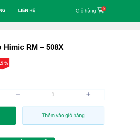
0
ỤNG
LIÊN HỆ
Giỏ hàng
p Himic RM – 508X
 15 %
Thêm vào giỏ hàng