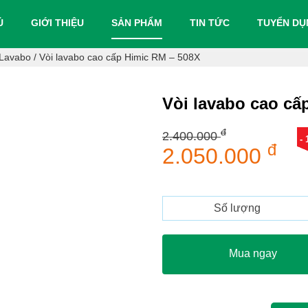
Ủ
GIỚI THIỆU
SẢN PHẨM
TIN TỨC
TUYỂN D
 Lavabo
/
Vòi lavabo cao cấp Himic RM – 508X
Vòi lavabo cao cấ
đ
2.400.000
-
đ
2.050.000
Số lượng
Mua ngay