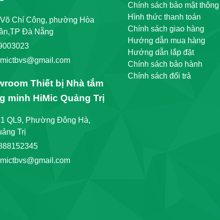
Chính sách bảo mật thông 
Hình thức thanh toán
 Võ Chí Công, phường Hòa
Chính sách giao hàng
ân,TP Đà Nẵng
Hướng dẫn mua hàng
9003023
Hướng dẫn lắp đặt
imictbvs@gmail.com
Chính sách bảo hành
Chính sách đổi trả
room Thiết bị Nhà tắm
g minh HiMic Quảng Trị
91 QL9, Phường Đông Hà,
ảng Trị
888152345
imictbvs@gmail.com