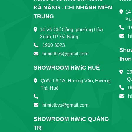
ĐÀ NẴNG - CHI NHÁNH MIỀN
14
TRUNG
Xu
1
14 Võ Chí Công, phường Hòa
h
Xuân,TP Đà Nẵng
1900 3023
Show
himictbvs@gmail.com
thôn
SHOWROOM HiMiC HUẾ
2
Qu
Quốc Lộ 1A, Hương Văn, Hương
0
Trà, Huế
h
himictbvs@gmail.com
SHOWROOM HiMiC QUẢNG
TRỊ