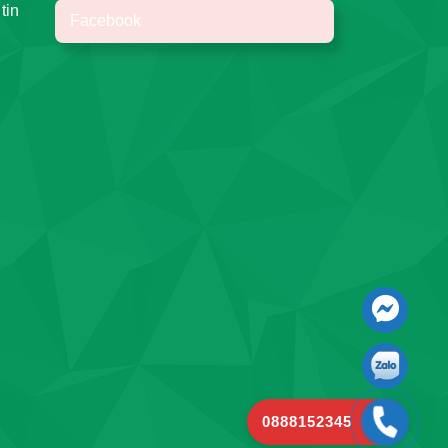
tin
Facebook
0888152345