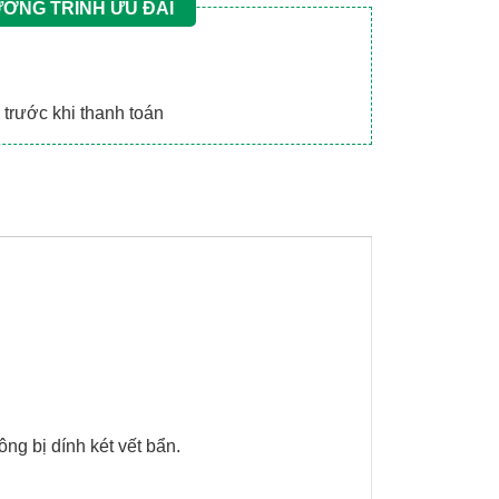
ƠNG TRÌNH ƯU ĐÃI
trước khi thanh toán
g bị dính két vết bẩn.