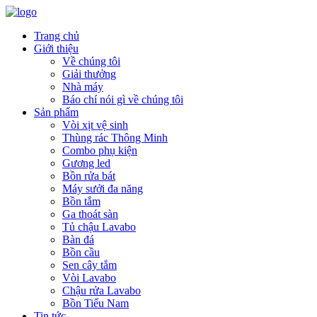
Trang chủ
Giới thiệu
Về chúng tôi
Giải thưởng
Nhà máy
Báo chí nói gì về chúng tôi
Sản phẩm
Vòi xịt vệ sinh
Thùng rác Thông Minh
Combo phụ kiện
Gương led
Bồn rửa bát
Máy sưởi đa năng
Bồn tắm
Ga thoát sàn
Tủ chậu Lavabo
Bàn đá
Bồn cầu
Sen cây tắm
Vòi Lavabo
Chậu rửa Lavabo
Bồn Tiểu Nam
Tin tức