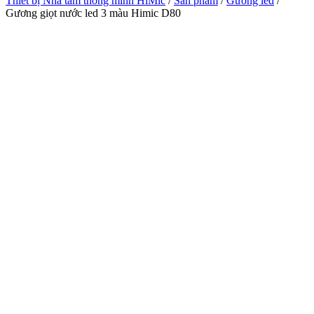
Thiết bị Nhà tắm thông minh HiMic
/
Sản phẩm
/
Gương led
/
Gương giọt nước led 3 màu Himic D80