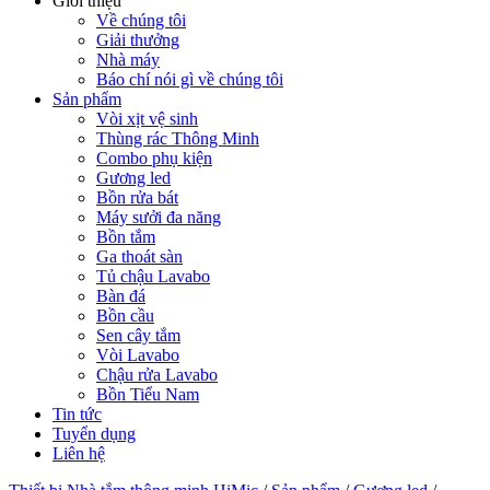
Giới thiệu
Về chúng tôi
Giải thưởng
Nhà máy
Báo chí nói gì về chúng tôi
Sản phẩm
Vòi xịt vệ sinh
Thùng rác Thông Minh
Combo phụ kiện
Gương led
Bồn rửa bát
Máy sưởi đa năng
Bồn tắm
Ga thoát sàn
Tủ chậu Lavabo
Bàn đá
Bồn cầu
Sen cây tắm
Vòi Lavabo
Chậu rửa Lavabo
Bồn Tiểu Nam
Tin tức
Tuyển dụng
Liên hệ