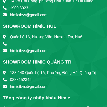
14 Võ Chí Công, phường Hòa Xuân,TP Đà Nẵng
1900 3023
himictbvs@gmail.com
SHOWROOM HiMiC HUẾ
Quốc Lộ 1A, Hương Văn, Hương Trà, Huế
himictbvs@gmail.com
SHOWROOM HiMiC QUẢNG TRỊ
138-140 Quốc Lộ 1A, Phường Đông Hà, Quảng Trị
0888152345
himictbvs@gmail.com
Tổng công ty nhập khẩu Himic