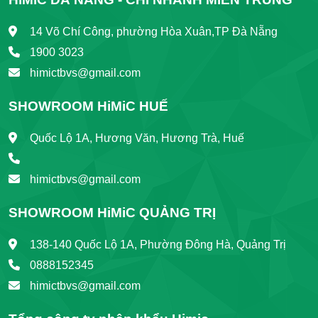
14 Võ Chí Công, phường Hòa Xuân,TP Đà Nẵng
1900 3023
himictbvs@gmail.com
SHOWROOM HiMiC HUẾ
Quốc Lộ 1A, Hương Văn, Hương Trà, Huế
himictbvs@gmail.com
SHOWROOM HiMiC QUẢNG TRỊ
138-140 Quốc Lộ 1A, Phường Đông Hà, Quảng Trị
0888152345
himictbvs@gmail.com