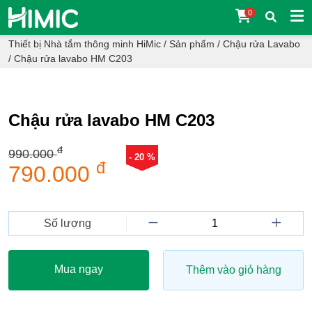
0
Thiết bị Nhà tắm thông minh HiMic
/
Sản phẩm
/
Chậu rửa Lavabo
/
Chậu rửa lavabo HM C203
Chậu rửa lavabo HM C203
đ
990.000
- 20 %
đ
790.000
Số lượng
Mua ngay
Thêm vào giỏ hàng