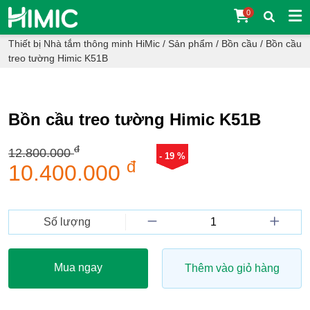
0
Thiết bị Nhà tắm thông minh HiMic
/
Sản phẩm
/
Bồn cầu
/
Bồn cầu
treo tường Himic K51B
Bồn cầu treo tường Himic K51B
đ
12.800.000
- 19 %
đ
10.400.000
Số lượng
Mua ngay
Thêm vào giỏ hàng