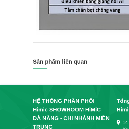
Kích thước
585*430*360mm
(dài*rộng*cao)
Sản phẩm liên quan
Tự động lật
Có
Két Nước
Âm, có nút bấm
Cảm biến đá chân, Tự
Có
động xả nước
Remote điều khiển từ
HỆ THỐNG PHÂN PHỐI
Có
Tổng
xa
Himic SHOWROOM HiMiC
Himi
Nút xoay điều kiển
Có
ĐÀ NẴNG - CHI NHÁNH MIỀN
tính năng bên hông
14
TRUNG
Vòi xịt đa chế độ
Rửa sau, Rửa phụ n