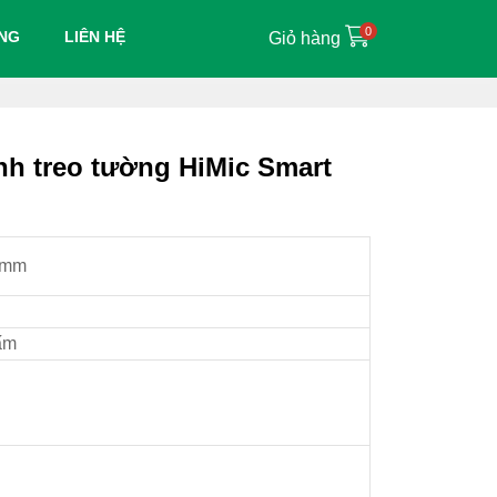
0
ỤNG
LIÊN HỆ
Giỏ hàng
h treo tường HiMic Smart
0mm
ấm