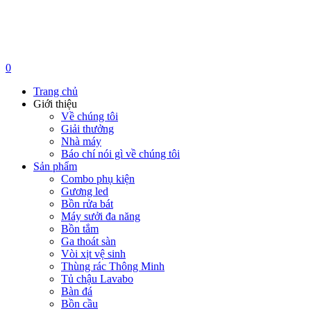
0
Trang chủ
Giới thiệu
Về chúng tôi
Giải thưởng
Nhà máy
Báo chí nói gì về chúng tôi
Sản phẩm
Combo phụ kiện
Gương led
Bồn rửa bát
Máy sưởi đa năng
Bồn tắm
Ga thoát sàn
Vòi xịt vệ sinh
Thùng rác Thông Minh
Tủ chậu Lavabo
Bàn đá
Bồn cầu