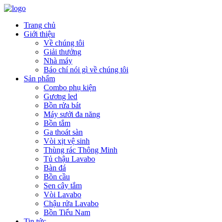
Trang chủ
Giới thiệu
Về chúng tôi
Giải thưởng
Nhà máy
Báo chí nói gì về chúng tôi
Sản phẩm
Combo phụ kiện
Gương led
Bồn rửa bát
Máy sưởi đa năng
Bồn tắm
Ga thoát sàn
Vòi xịt vệ sinh
Thùng rác Thông Minh
Tủ chậu Lavabo
Bàn đá
Bồn cầu
Sen cây tắm
Vòi Lavabo
Chậu rửa Lavabo
Bồn Tiểu Nam
Tin tức