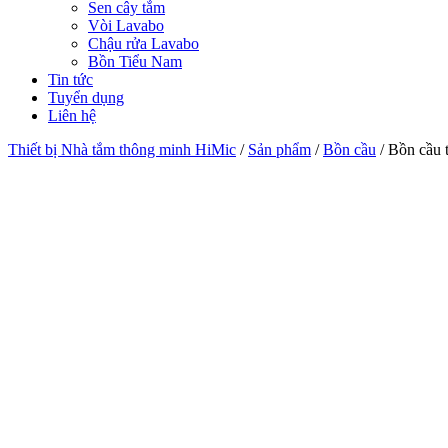
Sen cây tắm
Vòi Lavabo
Chậu rửa Lavabo
Bồn Tiểu Nam
Tin tức
Tuyển dụng
Liên hệ
Thiết bị Nhà tắm thông minh HiMic
/
Sản phẩm
/
Bồn cầu
/
Bồn cầu 