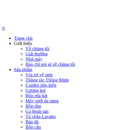
0
Trang chủ
Giới thiệu
Về chúng tôi
Giải thưởng
Nhà máy
Báo chí nói gì về chúng tôi
Sản phẩm
Vòi xịt vệ sinh
Thùng rác Thông Minh
Combo phụ kiện
Gương led
Bồn rửa bát
Máy sưởi đa năng
Bồn tắm
Ga thoát sàn
Tủ chậu Lavabo
Bàn đá
Bồn cầu