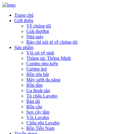
Trang chủ
Giới thiệu
Về chúng tôi
Giải thưởng
Nhà máy
Báo chí nói gì về chúng tôi
Sản phẩm
Vòi xịt vệ sinh
Thùng rác Thông Minh
Combo phụ kiện
Gương led
Bồn rửa bát
Máy sưởi đa năng
Bồn tắm
Ga thoát sàn
Tủ chậu Lavabo
Bàn đá
Bồn cầu
Sen cây tắm
Vòi Lavabo
Chậu rửa Lavabo
Bồn Tiểu Nam
Tuyển dụng