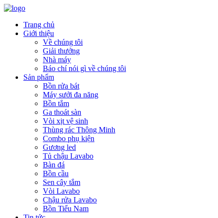
Trang chủ
Giới thiệu
Về chúng tôi
Giải thưởng
Nhà máy
Báo chí nói gì về chúng tôi
Sản phẩm
Bồn rửa bát
Máy sưởi đa năng
Bồn tắm
Ga thoát sàn
Vòi xịt vệ sinh
Thùng rác Thông Minh
Combo phụ kiện
Gương led
Tủ chậu Lavabo
Bàn đá
Bồn cầu
Sen cây tắm
Vòi Lavabo
Chậu rửa Lavabo
Bồn Tiểu Nam
Tin tức