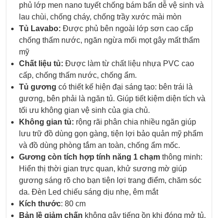
phủ lớp men nano tuyết chống bám bẩn dễ vệ sinh và
lau chùi, chống cháy, chống trầy xước mài mòn
Tủ Lavabo:
Được phủ bên ngoài lớp sơn cao cấp
chống thấm nước, ngăn ngừa mối mọt gây mất thẩm
mỹ
Chất liệu tủ:
Được làm từ chất liệu nhựa PVC cao
cấp, chống thấm nước, chống ẩm.
Tủ gương
có thiết kế hiện đại sáng tạo: bên trái là
gương, bên phải là ngăn tủ. Giúp tiết kiệm diện tích và
tối ưu không gian vệ sinh của gia chủ.
Không gian tủ:
rộng rãi phân chia nhiều ngăn giúp
lưu trữ đồ dùng gọn gàng, tiện lợi bảo quản mỹ phẩm
và đồ dùng phòng tắm an toàn, chống ẩm mốc.
Gương còn tích hợp tính năng 1 chạm
thông minh:
Hiển thị thời gian trực quan, khử sương mờ giúp
gương sáng rõ cho bạn tiện lợi trang điểm, chăm sóc
da. Đèn Led chiếu sáng dịu nhẹ, êm mắt
Kích thước
: 80 cm
Bản lề giảm chấn
không gây tiếng ồn khi đóng mở tủ.